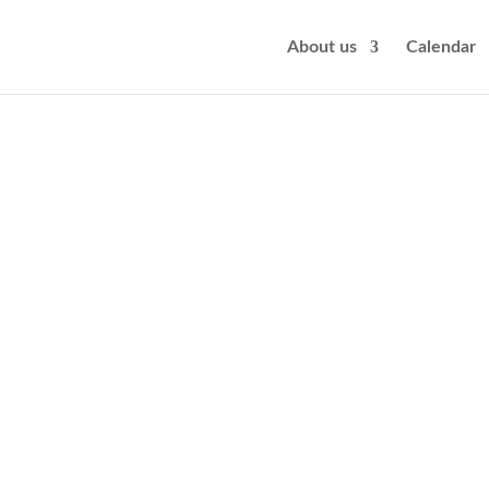
About us
Calendar
– Über viet-deutsche Sprachlosigkeit“ handelt
ern und ihren Kindern. Erzählt wird aus der