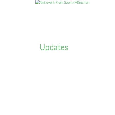
Updates
Liebes Publikum, unser Stück „Hörst du mich? 
vom Scheitern der Kommunikation zwischen Elt