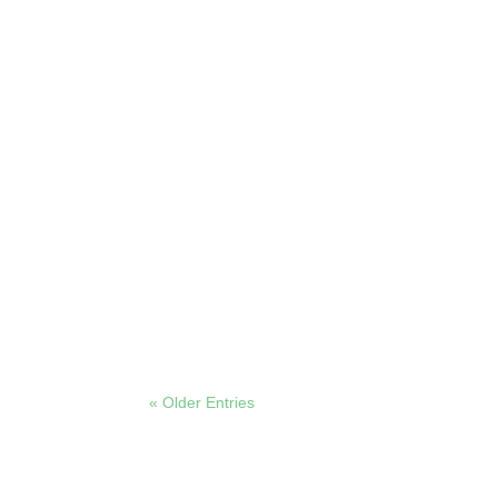
Auch 2025 wird voraussichtlich die Gastspielfö
Bayern bewilligt! Das Bayerische Staatsminis
Verband freier Kinder- und Jugendtheater Bayer
« Older Entries