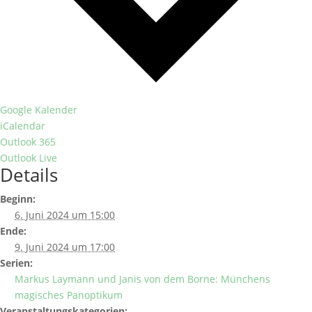
Google Kalender
iCalendar
Outlook 365
Outlook Live
Details
Beginn:
6. Juni 2024 um 15:00
Ende:
9. Juni 2024 um 17:00
Serien:
Markus Laymann und Janis von dem Borne: Münchens
magisches Panoptikum
Veranstaltungskategorien: