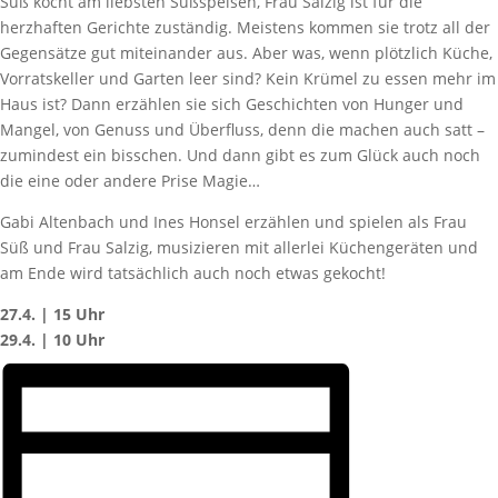
Süß kocht am liebsten Süßspeisen, Frau Salzig ist für die
herzhaften Gerichte zuständig. Meistens kommen sie trotz all der
Gegensätze gut miteinander aus. Aber was, wenn plötzlich Küche,
Vorratskeller und Garten leer sind? Kein Krümel zu essen mehr im
Haus ist? Dann erzählen sie sich Geschichten von Hunger und
Mangel, von Genuss und Überfluss, denn die machen auch satt –
zumindest ein bisschen. Und dann gibt es zum Glück auch noch
die eine oder andere Prise Magie…
Gabi Altenbach und Ines Honsel erzählen und spielen als Frau
Süß und Frau Salzig, musizieren mit allerlei Küchengeräten und
am Ende wird tatsächlich auch noch etwas gekocht!
27.4. | 15 Uhr
29.4. | 10 Uhr