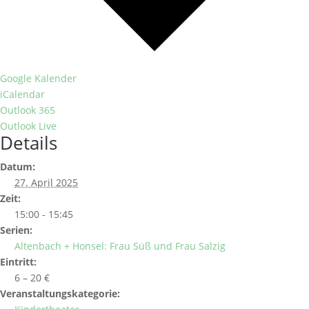
Google Kalender
iCalendar
Outlook 365
Outlook Live
Details
Datum:
27. April 2025
Zeit:
15:00 - 15:45
Serien:
Altenbach + Honsel: Frau Süß und Frau Salzig
Eintritt:
6 – 20 €
Veranstaltungskategorie: