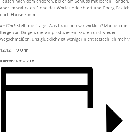
Tausch nach dem anderen, bis er am Schluss mit leeren Händen,
aber im wahrsten Sinne des Wortes erleichtert und überglücklich,
nach Hause kommt.
Im Glück
stellt die Frage: Was brauchen wir wirklich? Machen die
Berge von Dingen, die wir produzieren, kaufen und wieder
wegschmeißen, uns glücklich? Ist weniger nicht tatsächlich mehr?
12.12. | 9 Uhr
Karten: 6 € – 20 €