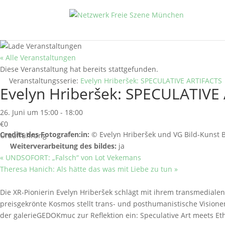
« Alle Veranstaltungen
Diese Veranstaltung hat bereits stattgefunden.
Veranstaltungsserie:
Evelyn Hriberšek: SPECULATIVE ARTIFACTS
Evelyn Hriberšek: SPECULATIVE
26. Juni um 15:00
-
18:00
€0
Credits des Fotografen:in:
© Evelyn Hriberšek und VG Bild-Kunst B
Uraufführung
Weiterverarbeitung des bildes:
ja
«
UNDSOFORT: „Falsch“ von Lot Vekemans
Theresa Hanich: Als hätte das was mit Liebe zu tun
»
Die XR-Pionierin Evelyn Hriberšek schlägt mit ihrem transmedial
preisgekrönte Kosmos stellt trans- und posthumanistische Vision
der galerieGEDOKmuc zur Reflektion ein: Speculative Art meets Eth