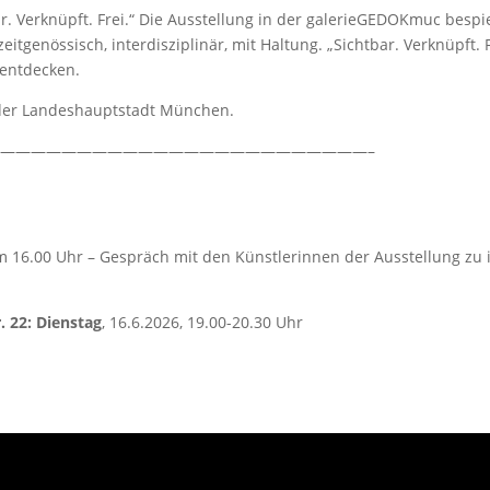
r. Verknüpft. Frei.“ Die Ausstellung in der galerieGEDOKmuc bespie
itgenössisch, interdisziplinär, mit Haltung. „Sichtbar. Verknüpft.
 entdecken.
 der Landeshauptstadt München.
————————————————————————–
m 16.00 Uhr – Gespräch mit den Künstlerinnen der Ausstellung zu 
 22: Dienstag
, 16.6.2026, 19.00-20.30 Uhr