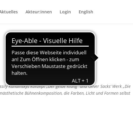
Aktuelles
Akteur:innen
Login
English
ssily Kandinskys Konzept „Der gelbe Klang“ und Oliver Sacks‘ Werk „Die
ynästhetische Bühnenkomposition, die Farben, Licht und Formen selbst