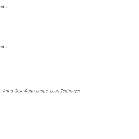
hen,
hen,
er, Anna Gesa-Raija Lappe, Leon Zedlmayer