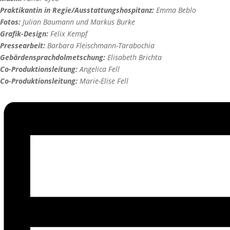
Praktikantin in Regie/Ausstattungshospitanz:
Emma Beblo
Fotos:
Julian Baumann und Markus Burke
Grafik-Design:
Felix Kempf
Pressearbeit:
Barbara Fleischmann-Tarabochia
Gebärdensprachdolmetschung:
Elisabeth Brichta
Co-Produktionsleitung:
Angelica Fell
Co-Produktionsleitung:
Marie-Elise Fell