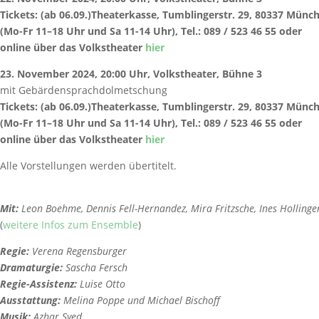
Tickets:
(ab 06.09.)Theaterkasse, Tumblingerstr. 29, 80337 Münc
(Mo-Fr 11–18 Uhr und Sa 11-14 Uhr),
Tel.:
089 / 523 46 55 oder
online über das Volkstheater
hier
23. November 2024, 20:00 Uhr, Volkstheater, Bühne 3
mit Gebärdensprachdolmetschung
Tickets:
(ab 06.09.)Theaterkasse, Tumblingerstr. 29, 80337 Münc
(Mo-Fr 11–18 Uhr und Sa 11-14 Uhr),
Tel.:
089 / 523 46 55 oder
online über das Volkstheater
hier
Alle Vorstellungen werden übertitelt.
Mit:
Leon Boehme, Dennis Fell-Hernandez, Mira Fritzsche, Ines Holling
(
weitere Infos zum Ensemble
)
Regie:
Verena Regensburger
Dramaturgie:
Sascha Fersch
Regie-Assistenz:
Luise Otto
Ausstattung:
Melina Poppe und Michael Bischoff
Musik:
Azhar Syed