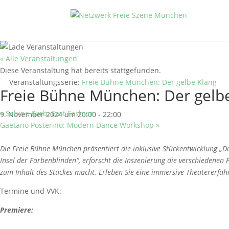
« Alle Veranstaltungen
Diese Veranstaltung hat bereits stattgefunden.
Veranstaltungsserie:
Freie Bühne München: Der gelbe Klang
Freie Bühne München: Der gelb
«
Sabine Karb: Fast Fashion
9. November 2024 um 20:00
-
22:00
Gaetano Posterino: Modern Dance Workshop
»
Die Freie Bühne München präsentiert die inklusive Stückentwicklung „De
Insel der Farbenblinden“, erforscht die Inszenierung die verschiedene
zum Inhalt des Stückes macht. Erleben Sie eine immersive Theatererfa
Termine und VVK:
Premiere: