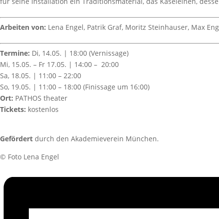
für seine Installation ein Traditionsmaterial, das Käseleinen, des
Arbeiten von:
Lena Engel, Patrik Graf, Moritz Steinhauser, Max E
Termine:
Di, 14.05. | 18:00 (Vernissage)
Mi, 15.05. – Fr 17.05. | 14:00 – 20:00
Sa, 18.05. | 11:00 – 22:00
So, 19.05. | 11:00 – 18:00 (Finissage um 16:00)
Ort:
PATHOS theater
Tickets:
kostenlos
Gefördert
durch den Akademieverein München.
©️ Foto Lena Engel