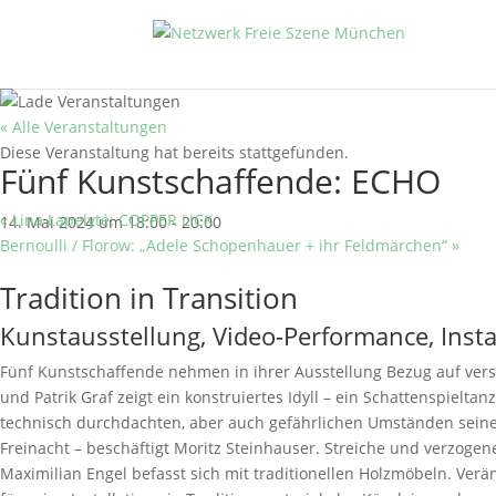
« Alle Veranstaltungen
Diese Veranstaltung hat bereits stattgefunden.
Fünf Kunstschaffende: ECHO
«
Lina Lapelytė: COPPER LICK
14. Mai 2024 um 18:00
-
20:00
Bernoulli / Florow: „Adele Schopenhauer + ihr Feldmärchen“
»
Tradition in Transition
Kunstausstellung, Video-Performance, Insta
Fünf Kunstschaffende nehmen in ihrer Ausstellung Bezug auf vers
und Patrik Graf zeigt ein konstruiertes Idyll – ein Schattenspielt
technisch durchdachten, aber auch gefährlichen Umständen seiner 
Freinacht – beschäftigt Moritz Steinhauser. Streiche und verzoge
Maximilian Engel befasst sich mit traditionellen Holzmöbeln. Ver