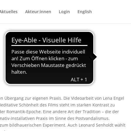
Aktuelles
Akteur:innen
Login
English
n Übergang zur eigenen Praxis. Die Videoarbeit von Lena Engel
Meditative Schönheit des Films steht im starken Kontrast zu
er Romantik-Epoche. Eine andere Art der Tradition – die der
tiv-installativen Praxis im Sinne des Postvandalismus.
er zum bildhauerischen Experiment. Auch Leonard Senholdt wählt