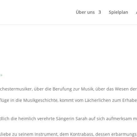
Über uns
Spielplan
g
»
rchestermusiker, über die Berufung zur Musik, über das Wesen der
flüge in die Musikgeschichte, kommt vom Lächerlichen zum Erhaben
endlich die heimlich verehrte Sängerin Sarah auf sich aufmerksam
assliebe zu seinem Instrument, dem Kontrabass, dessen erbarmungsl