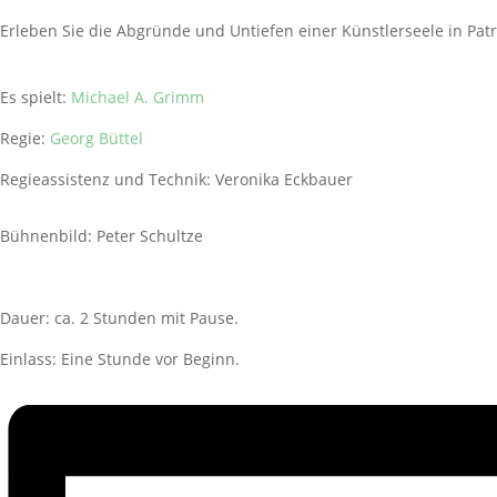
Erleben Sie die Abgründe und Untiefen einer Künstlerseele in Patr
Es spielt:
Michael A. Grimm
Regie:
Georg Büttel
Regieassistenz und Technik: Veronika Eckbauer
Bühnenbild: Peter Schultze
Dauer: ca. 2 Stunden mit Pause.
Einlass: Eine Stunde vor Beginn.