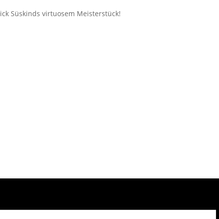
ick Süskinds virtuosem Meisterstück!