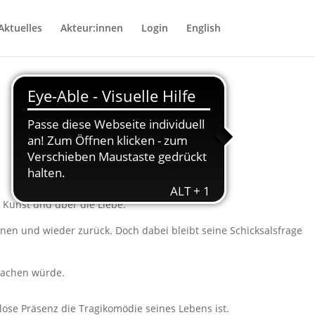
Aktuelles
Akteur:innen
Login
English
 Kunst und über die Liebe.
en und wieder zurück. Doch dabei bleibt seine Schicksalsfrage
 machen würde.
ose Präsenz die Tragikomödie seines Lebens ist.