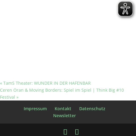
«
TamS Theater: WUNDER IN DER HAFENBAR
Ceren Oran & Moving Borders: Spiel im Spiel | Think Big #10
Festival
»
Impressum
Kontakt
Datenschutz
Newsletter