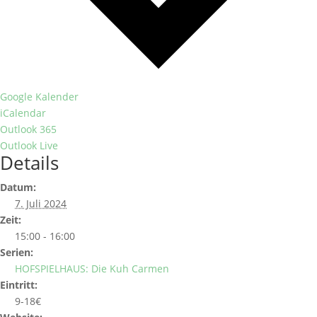
Google Kalender
iCalendar
Outlook 365
Outlook Live
Details
Datum:
7. Juli 2024
Zeit:
15:00 - 16:00
Serien:
HOFSPIELHAUS: Die Kuh Carmen
Eintritt:
9-18€