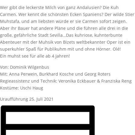
Wer gibt die leckerste Milch von ganz Andalusien? Die Kuh
Carmen. Wer kennt die schönsten Ecken Spaniens? Der wilde Stier
Muhstafa, und am liebsten würde er sie Carmen sofort zeigen.
Aber ihr Bauer hat andere Pläne und die führen alle drei in die
große, gefährliche Stadt Sevilla…Das kuhriose, kuhnterbunte
Abenteuer mit der Muhsik von Bizets weltbekannter Oper ist ein
superkuhler Spaß für Publikuhm mit und ohne Hörner. Olé!
Ein muhst see für alle ab 4 Jahren!
Von: Dominik Wilgenbus
Mit: Anna Perwein, Burkhard Kosche und Georg Roters
Regieassistenz und Technik: Veronika Eckbauer & Franziska Reng
Kostüme: Uschi Haug
Uraufführung 25. Juli 2021