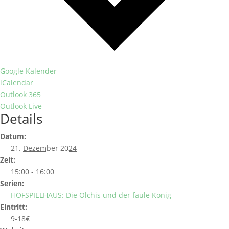
Google Kalender
iCalendar
Outlook 365
Outlook Live
Details
Datum:
21. Dezember 2024
Zeit:
15:00 - 16:00
Serien:
HOFSPIELHAUS: Die Olchis und der faule König
Eintritt:
9-18€