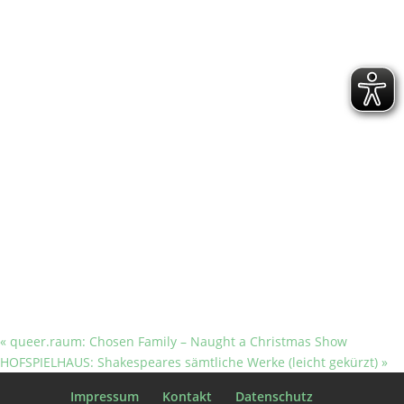
«
queer.raum: Chosen Family – Naught a Christmas Show
HOFSPIELHAUS: Shakespeares sämtliche Werke (leicht gekürzt)
»
Impressum
Kontakt
Datenschutz