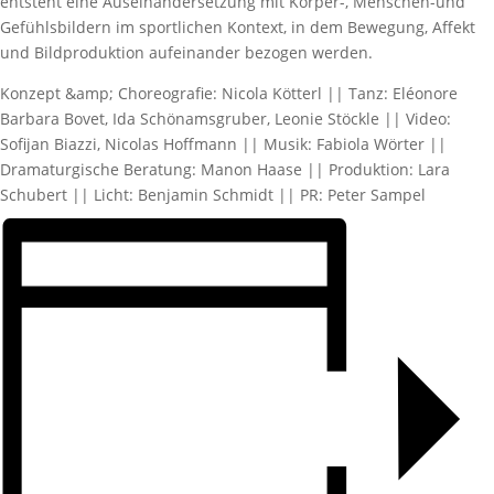
entsteht eine Auseinandersetzung mit Körper-, Menschen-und
Gefühlsbildern im sportlichen Kontext, in dem Bewegung, Affekt
und Bildproduktion aufeinander bezogen werden.
Konzept &amp; Choreografie: Nicola Kötterl || Tanz: Eléonore
Barbara Bovet, Ida Schönamsgruber, Leonie Stöckle || Video:
Sofijan Biazzi, Nicolas Hoffmann || Musik: Fabiola Wörter ||
Dramaturgische Beratung: Manon Haase || Produktion: Lara
Schubert || Licht: Benjamin Schmidt || PR: Peter Sampel