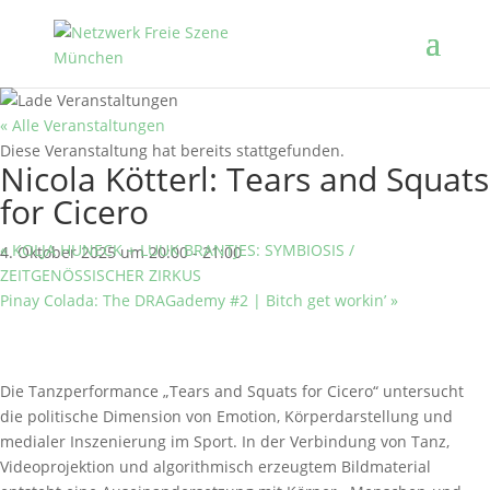
« Alle Veranstaltungen
Diese Veranstaltung hat bereits stattgefunden.
Nicola Kötterl: Tears and Squats
for Cicero
«
KOLJA HUNECK + LUUK BRANTJES: SYMBIOSIS /
4. Oktober 2025 um 20:00
-
21:00
ZEITGENÖSSISCHER ZIRKUS
Pinay Colada: The DRAGademy #2 | Bitch get workin’
»
Die Tanzperformance „Tears and Squats for Cicero“ untersucht
die politische Dimension von Emotion, Körperdarstellung und
medialer Inszenierung im Sport. In der Verbindung von Tanz,
Videoprojektion und algorithmisch erzeugtem Bildmaterial