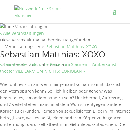
« Alle Veranstaltungen
Diese Veranstaltung hat bereits stattgefunden.
Veranstaltungsserie:
Sebastian Matthias: XOXO
Sebastian Matthias: XOXO
«
Teamtheater Salon: Die Reise zum Staunen – Zauberkunst
18. November 2023 um 19:00
-
20:00
theater VIEL LÄRM UM NICHTS: CORIOLAN
»
Wie fühlt es sich an, wenn mir jemand so nah kommt, dass ich
den Atem spüren kann? Soll ich bleiben oder gehen? Was
bedeutet es, jemandem nahe zu sein? Unsicherheit, Aufregung
und Zweifel stehen manchmal dem Wunsch entgegen, andere
Körper zu erkunden. Fernab von sexualisierten Bildern im Internet
befragt xoxo, was es heißt, einen anderen Körper zu begehren
und ermutigt dazu, selbstbestimmt Gefühle auszutauschen. Drei