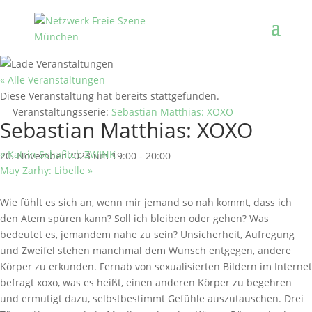
« Alle Veranstaltungen
Diese Veranstaltung hat bereits stattgefunden.
Veranstaltungsserie:
Sebastian Matthias: XOXO
Sebastian Matthias: XOXO
«
Katrin Schafitel: ZWINK
20. November 2023 um 19:00
-
20:00
May Zarhy: Libelle
»
Wie fühlt es sich an, wenn mir jemand so nah kommt, dass ich
den Atem spüren kann? Soll ich bleiben oder gehen? Was
bedeutet es, jemandem nahe zu sein? Unsicherheit, Aufregung
und Zweifel stehen manchmal dem Wunsch entgegen, andere
Körper zu erkunden. Fernab von sexualisierten Bildern im Internet
befragt xoxo, was es heißt, einen anderen Körper zu begehren
und ermutigt dazu, selbstbestimmt Gefühle auszutauschen. Drei