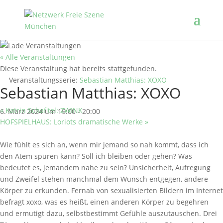
« Alle Veranstaltungen
Diese Veranstaltung hat bereits stattgefunden.
Veranstaltungsserie:
Sebastian Matthias: XOXO
Sebastian Matthias: XOXO
«
Katrin Schafitel: ZWINK
6. März 2024 um 19:00
-
20:00
HOFSPIELHAUS: Loriots dramatische Werke
»
Wie fühlt es sich an, wenn mir jemand so nah kommt, dass ich
den Atem spüren kann? Soll ich bleiben oder gehen? Was
bedeutet es, jemandem nahe zu sein? Unsicherheit, Aufregung
und Zweifel stehen manchmal dem Wunsch entgegen, andere
Körper zu erkunden. Fernab von sexualisierten Bildern im Internet
befragt xoxo, was es heißt, einen anderen Körper zu begehren
und ermutigt dazu, selbstbestimmt Gefühle auszutauschen. Drei