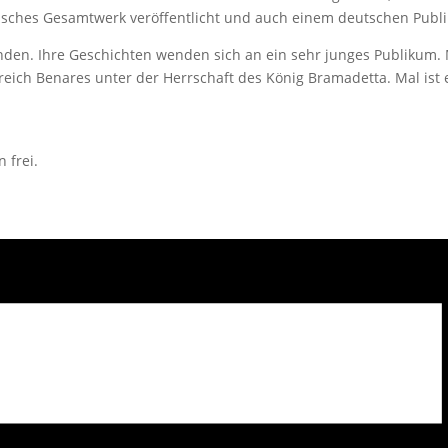
risches Gesamtwerk veröffentlicht und auch einem deutschen Publ
nden. Ihre Geschichten wenden sich an ein sehr junges Publikum. M
reich Benares unter der Herrschaft des König Bramadetta. Mal ist e
 frei.