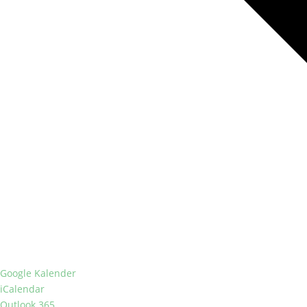
Google Kalender
iCalendar
Outlook 365