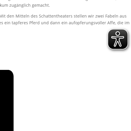
ikum zugänglich gemacht.
it den Mitteln des Schattentheaters stellen wir zwei Fabeln aus
s ein tapferes Pferd und dann ein aufopferungsvoller Affe, die im