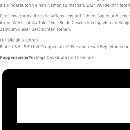
als Kinderautorin einen Namen zu machen. 2024 wurde ihr litera
Ein Schwerpunkt ihres Schaffens liegt auf Fabeln, Sagen und Lege
ihrem Werk „Jataka Tales“ vor. Beide Geschichten spielen im König
Zentrum dieser Geschichten stehen.
Für alle ab 5 Jahren
Eintritt 8 € I 5 € I bei Gruppen ab 10 Personen zwei Begleitpersonen
Puppenspieler*in
Maja Das Gupta und Esemble