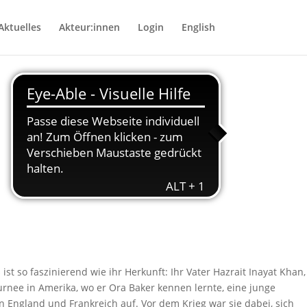
Aktuelles
Akteur:innen
Login
English
st so faszinierend wie ihr Herkunft: Ihr Vater Hazrait Inayat Khan,
urnee in Amerika, wo er Ora Baker kennen lernte, eine junge
in England und Frankreich auf. Vor dem Krieg war sie dabei, sich