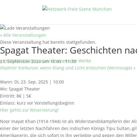
« Alle Veranstaltungen
Diese Veranstaltung hat bereits stattgefunden.
Spagat Theater: Geschichten na
«
HOFSPIELHAUS: Loriots dramatische Werke
23. September 2025 um 10:00
-
11:30
Vladimir Korkunov: wenn Klang und Licht erlöschen (Vernissage)
»
Wann: Di, 23. Sep. 2025 | 10:00
Wo: Spagat Theater
Eintritt: 8€ | 5€
Einlass: kurz vor Vorstellungsbeginn
Hier gehts zur Reservierung!
Noor Inayat Khan (1914-1944) ist als Widerstandskämpferin der Alii
einer der letzten Nachfahren des indischen Königs Tipu Sultan, gi
Amerikanerin, die sich sofort in ihn verliebte und gegen den Will