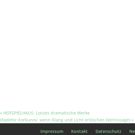
«
HOFSPIELHAUS: Loriots dramatische Werke
Vladimir Korkunov: wenn Klang und Licht erlöschen (Vernissage)
»
Impressum
Kontakt
Datenschutz
Ne