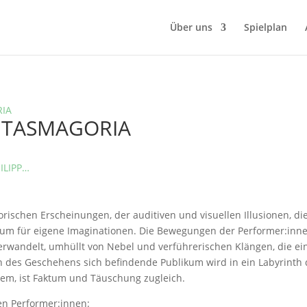
Über uns
Spielplan
RIA
ANTASMAGORIA
ILIPP…
rischen Erscheinungen, der auditiven und visuellen Illusionen, d
m für eigene Imaginationen. Die Bewegungen der Performer:innen
verwandelt, umhüllt von Nebel und verführerischen Klängen, die e
n des Geschehens sich befindende Publikum wird in ein Labyrinth 
m, ist Faktum und Täuschung zugleich.
en Performer:innen: