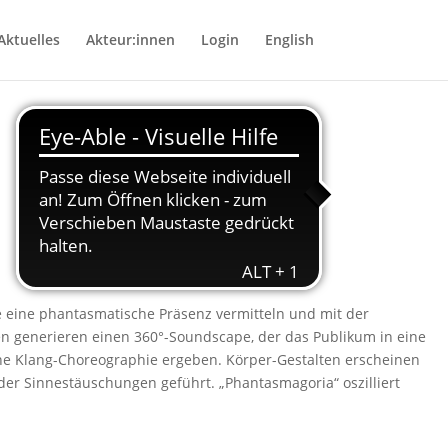
Aktuelles
Akteur:innen
Login
English
ie eine phantasmatische Präsenz vermitteln und mit der
 generieren einen 360°-Soundscape, der das Publikum in eine
ine Klang-Choreographie ergeben. Körper-Gestalten erscheinen
der Sinnestäuschungen geführt. „Phantasmagoria“ oszilliert