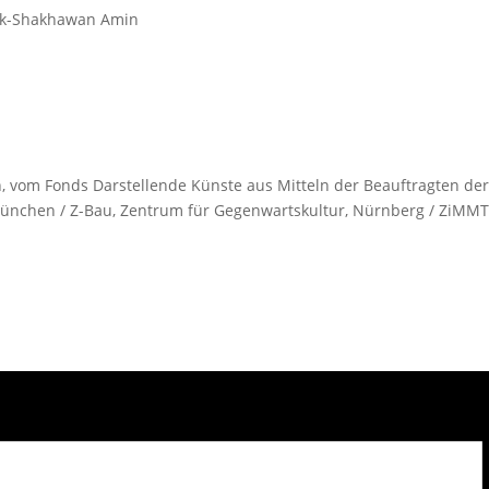
ufik-Shakhawan Amin
 vom Fonds Darstellende Künste aus Mitteln der Beauftragten der
 München / Z-Bau, Zentrum für Gegenwartskultur, Nürnberg / ZiMMT