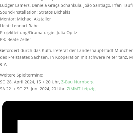
Ludger Lamers, Daniela Graça Schankula, João Santiago, Irfan Ta
Sound-Installation: Stratos Bichakis
Mentor: Michael Akstaller
Licht: Lennart Rabe
Projektleitung/Dramaturgie: Julia Opitz
PR: Beate Zeller
Gefördert durch das Kulturreferat der Landeshauptstadt München,
des Freistaates Sachsen. In Kooperation mit schwere reiter tanz,
e.V.
Weitere Spieltermine:
SO 28. April 2024, 15 + 20 Uhr,
Z-Bau Nürnberg
SA 22. + SO 23. Juni 2024, 20 Uhr,
ZiMMT Leipzig