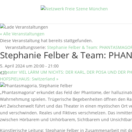
« Alle Veranstaltungen
Diese Veranstaltung hat bereits stattgefunden.
Veranstaltungsserie:
Stephanie Felber & Team: PHANTASMAGO
Stephanie Felber & Team: PH
5. April 2024 um 20:00
-
21:00
«
theater VIEL LÄRM UM NICHTS: DER KARL, DER POSA UND DER PH
€20
HOFSPIELHAUS: Switzerland
»
„Phantasmagoria“ erkundet das Feld der Phantome, der halluzinato
Wahrnehmung spielen. Trügerische Begebenheiten öffnen den Rau
Art Zwischenwelt führt und das Theater in einen mystischen Ort 
und verschwinden. Reales und Fiktives verschmelzen. Das inmitte
zwischen Hörbarem und Unhörbarem, Sichtbarem und Unsichtbare
Künstlerische Leitung: Stephanie Felber in Zusammenarbeit mit d