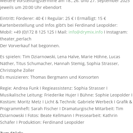
Weitere Vorstellungstermine am 18., 26. und 27. September 2025
jeweils um 20:00 Uhr ebendort
Eintritt: Förderer: 40 € I Regulär: 25 € I Ermäßigt: 15 €
Kartenbestellung und Infos gibt’s bei Ferdinand Leopolder:
Mobil: +49 (0)172 8 125 125 I Mail:
info@drymix.info
I Instagram:
theater_perlach
Der Vorverkauf hat begonnen.
Es spielen: Tim Dziarnowski, Lena Halve, Marie Höhne, Lucas
Näther, Titus Schumacher, Hannah Stemig, Sophia Strasser,
Christophe Zoller
Es musizieren: Thomas Bergmann und Konsorten
Regie: Andrea Funk I Regieassistenz: Sophia Strasser I
Musikalische Leitung: Friederike Hujer I Bühne: Sophie Leopolder I
Kostüm: Moritz Metz I Licht & Technik: Gabriele Werbeck I Grafik &
Programmheft: Sarah Fischer I Dramaturgische Mitarbeit: Tim
Dziarnowski I Fotos: Beate Kellmann I Pressearbeit: Kathrin
Schäfer I Produktion: Ferdinand Leopolder