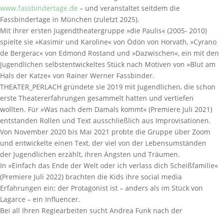
www.fassbindertage.de
– und veranstaltet seitdem die
Fassbindertage in München (zuletzt 2025).
Mit ihrer ersten Jugendtheatergruppe »die Paulis« (2005- 2010)
spielte sie »Kasimir und Karoline« von Ödön von Horvath, »Cyrano
de Bergerac« von Edmond Rostand und »Dazwischen«, ein mit den
Jugendlichen selbstentwickeltes Stück nach Motiven von »Blut am
Hals der Katze« von Rainer Werner Fassbinder.
THEATER_PERLACH gründete sie 2019 mit Jugendlichen, die schon
erste Theatererfahrungen gesammelt hatten und vertiefen
wollten. Für »Was nach dem Damals kommt« (Premiere Juli 2021)
entstanden Rollen und Text ausschließlich aus Improvisationen.
Von November 2020 bis Mai 2021 probte die Gruppe über Zoom
und entwickelte einen Text, der viel von der Lebensumständen
der Jugendlichen erzählt, ihren Ängsten und Träumen.
In »Einfach das Ende der Welt oder ich verlass dich Scheißfamilie«
(Premiere Juli 2022) brachten die Kids ihre social media
Erfahrungen ein: der Protagonist ist – anders als im Stück von
Lagarce – ein Influencer.
Bei all Ihren Regiearbeiten sucht Andrea Funk nach der