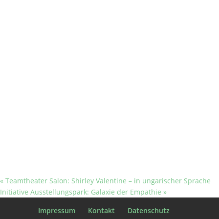
«
Teamtheater Salon: Shirley Valentine – in ungarischer Sprache
Initiative Ausstellungspark: Galaxie der Empathie
»
Impressum
Kontakt
Datenschutz