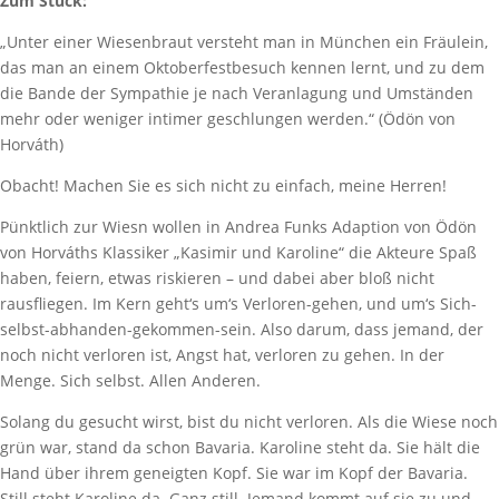
Zum Stück:
„Unter einer Wiesenbraut versteht man in München ein Fräulein,
das man an einem Oktoberfestbesuch kennen lernt, und zu dem
die Bande der Sympathie je nach Veranlagung und Umständen
mehr oder weniger intimer geschlungen werden.“ (Ödön von
Horváth)
Obacht! Machen Sie es sich nicht zu einfach, meine Herren!
Pünktlich zur Wiesn wollen in Andrea Funks Adaption von Ödön
von Horváths Klassiker „Kasimir und Karoline“ die Akteure Spaß
haben, feiern, etwas riskieren – und dabei aber bloß nicht
rausfliegen. Im Kern geht‘s um‘s Verloren-gehen, und um‘s Sich-
selbst-abhanden-gekommen-sein. Also darum, dass jemand, der
noch nicht verloren ist, Angst hat, verloren zu gehen. In der
Menge. Sich selbst. Allen Anderen.
Solang du gesucht wirst, bist du nicht verloren. Als die Wiese noch
grün war, stand da schon Bavaria. Karoline steht da. Sie hält die
Hand über ihrem geneigten Kopf. Sie war im Kopf der Bavaria.
Still steht Karoline da. Ganz still. Jemand kommt auf sie zu und