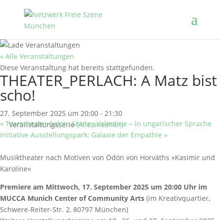
« Alle Veranstaltungen
Diese Veranstaltung hat bereits stattgefunden.
THEATER_PERLACH: A Matz bist
scho!
27. September 2025 um 20:00
-
21:30
«
Teamtheater Salon: Shirley Valentine – in ungarischer Sprache
Veranstaltungsserie
(Alle ansehen)
Initiative Ausstellungspark: Galaxie der Empathie
»
Musiktheater nach Motiven von Ödön von Horváths »Kasimir und
Karoline«
Premiere am Mittwoch, 17. September 2025 um 20:00 Uhr im
MUCCA Munich Center of Community Arts
(im Kreativquartier,
Schwere-Reiter-Str. 2, 80797 München)