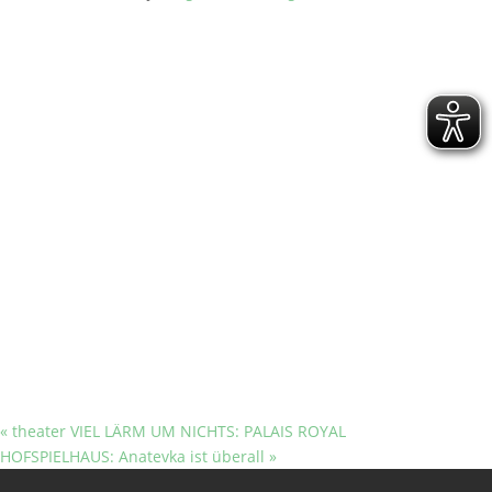
«
theater VIEL LÄRM UM NICHTS: PALAIS ROYAL
HOFSPIELHAUS: Anatevka ist überall
»