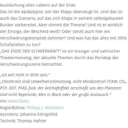
Auslöschung allen Lebens auf der Erde.
Das ist die Apokalypse, von der Klopp überzeugt ist. Und das ist
auch das Szenario, auf das sich Klopp in seinem selbstgebauten
Bunker vorbereitet. Aber stimmt die Theorie? Und ist er wirklich
der Einzige, der Bescheid weiß? Oder steckt auch hier ein
Verschwörungskomplott dahinter? Und was hat das alles mit 3956
Schallplatten zu tun?
„DAS ENDE DER SCHWERKRAFT“ ist ein bissiger und satirischer
Theatermonolog, der aktuelle Themen durch das Periskop der
Verschwörungsszene betrachtet.
„Ich will nicht in Stille sein.“
„Chemtrails sind Umweltverschmutzung, nicht Mindcontrol! FCKW, CO₂,
PCP, DDT, PFAS, fuck, der Antihafteffekt zerschießt uns den Planeten!
Und nicht Reptiloide, Men in Black oder der große Austausch.“
mit
Heiko Dietz
Regie/Bühne:
Philipp J. Neumann
Assistenz: Johanna Königsfeld
Technik: Thomas Hafner