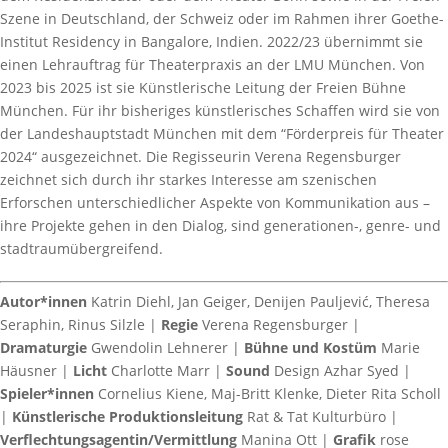
Szene in Deutschland, der Schweiz oder im Rahmen ihrer Goethe-
Institut Residency in Bangalore, Indien. 2022/23 übernimmt sie
einen Lehrauftrag für Theaterpraxis an der LMU München. Von
2023 bis 2025 ist sie Künstlerische Leitung der Freien Bühne
München. Für ihr bisheriges künstlerisches Schaffen wird sie von
der Landeshauptstadt München mit dem “Förderpreis für Theater
2024“ ausgezeichnet. Die Regisseurin Verena Regensburger
zeichnet sich durch ihr starkes Interesse am szenischen
Erforschen unterschiedlicher Aspekte von Kommunikation aus –
ihre Projekte gehen in den Dialog, sind generationen-, genre- und
stadtraumübergreifend.
Autor*innen
Katrin Diehl, Jan Geiger, Denijen Pauljević, Theresa
Seraphin, Rinus Silzle |
Regie
Verena Regensburger |
Dramaturgie
Gwendolin Lehnerer |
Bühne und Kostüm
Marie
Häusner |
Licht
Charlotte Marr |
Sound
Design Azhar Syed |
Spieler*innen
Cornelius Kiene, Maj-Britt Klenke, Dieter Rita Scholl
|
Künstlerische Produktionsleitung
Rat & Tat Kulturbüro |
Verflechtungsagentin/Vermittlung
Manina Ott |
Grafik
rose