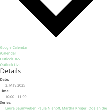
Google Calendar
iCalendar
Outlook 365
Outlook Live
Details
Date:
2. May 2025
Time:
10:00 - 11:00
Series:
Laura Saumweber, Paula Niehoff, Martha Kröger: Ode an die