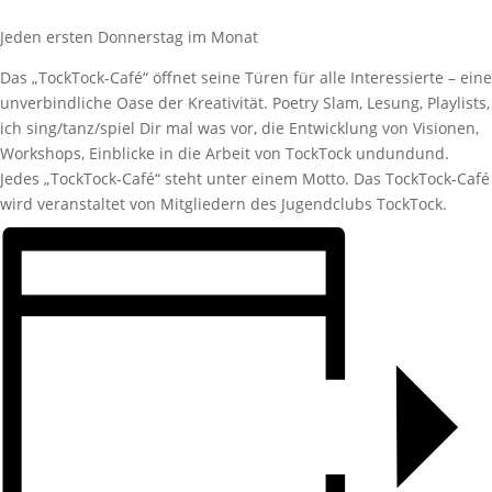
Jeden ersten Donnerstag im Monat
Das „TockTock-Café“ öffnet seine Türen für alle Interessierte – eine
unverbindliche Oase der Kreativität. Poetry Slam, Lesung, Playlists,
ich sing/tanz/spiel Dir mal was vor, die Entwicklung von Visionen,
Workshops, Einblicke in die Arbeit von TockTock undundund.
Jedes „TockTock-Café“ steht unter einem Motto. Das TockTock-Café
wird veranstaltet von Mitgliedern des Jugendclubs TockTock.