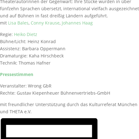
Theaterautorinnen der Gegenwart: Ihre Stücke wurden in über
fünfzehn Sprachen übersetzt, international vielfach ausgezeichnet
und auf Bühnen in fast dreißig Ländern aufgeführt.
mit
Lisa Bales
,
Conny Krause
,
Johannes Haag
Regie:
Heiko Dietz
Bühne/Licht: Heinz Konrad
Assistenz: Barbara Oppermann
Dramaturgie: Kaha Hirschbeck
Technik: Thomas Hafner
Pressestimmen
Veranstalter: Wrong GbR
Rechte: Gustav Kiepenheuer Bühnenvertriebs-GmbH
mit freundlicher Unterstützung durch das Kulturreferat München
und THETA e.V.