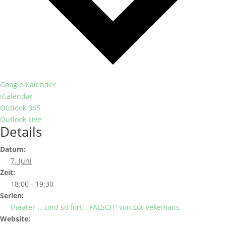
Google Kalender
iCalendar
Outlook 365
Outlook Live
Details
Datum:
7. Juni
Zeit:
18:00 - 19:30
Serien:
theater … und so fort: „FALSCH“ von Lot Vekemans
Website: