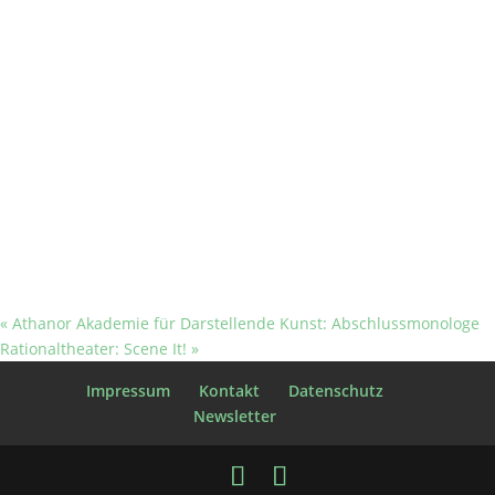
«
Athanor Akademie für Darstellende Kunst: Abschlussmonologe
Rationaltheater: Scene It!
»
Impressum
Kontakt
Datenschutz
Newsletter