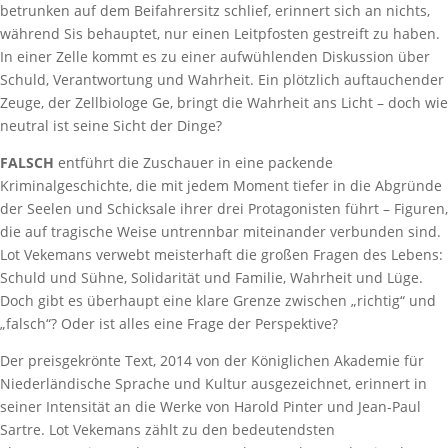
betrunken auf dem Beifahrersitz schlief, erinnert sich an nichts,
während Sis behauptet, nur einen Leitpfosten gestreift zu haben.
In einer Zelle kommt es zu einer aufwühlenden Diskussion über
Schuld, Verantwortung und Wahrheit. Ein plötzlich auftauchender
Zeuge, der Zellbiologe Ge, bringt die Wahrheit ans Licht – doch wie
neutral ist seine Sicht der Dinge?
FALSCH
entführt die Zuschauer in eine packende
Kriminalgeschichte, die mit jedem Moment tiefer in die Abgründe
der Seelen und Schicksale ihrer drei Protagonisten führt – Figuren,
die auf tragische Weise untrennbar miteinander verbunden sind.
Lot Vekemans verwebt meisterhaft die großen Fragen des Lebens:
Schuld und Sühne, Solidarität und Familie, Wahrheit und Lüge.
Doch gibt es überhaupt eine klare Grenze zwischen „richtig“ und
„falsch“? Oder ist alles eine Frage der Perspektive?
Der preisgekrönte Text, 2014 von der Königlichen Akademie für
Niederländische Sprache und Kultur ausgezeichnet, erinnert in
seiner Intensität an die Werke von Harold Pinter und Jean-Paul
Sartre. Lot Vekemans zählt zu den bedeutendsten