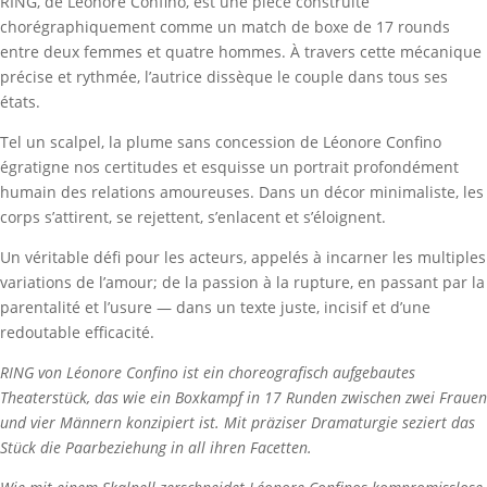
RING, de Léonore Confino, est une pièce construite
chorégraphiquement comme un match de boxe de 17 rounds
entre deux femmes et quatre hommes. À travers cette mécanique
précise et rythmée, l’autrice dissèque le couple dans tous ses
états.
Tel un scalpel, la plume sans concession de Léonore Confino
égratigne nos certitudes et esquisse un portrait profondément
humain des relations amoureuses. Dans un décor minimaliste, les
corps s’attirent, se rejettent, s’enlacent et s’éloignent.
Un véritable défi pour les acteurs, appelés à incarner les multiples
variations de l’amour; de la passion à la rupture, en passant par la
parentalité et l’usure — dans un texte juste, incisif et d’une
redoutable efficacité.
RING von Léonore Confino ist ein choreografisch aufgebautes
Theaterstück, das wie ein Boxkampf in 17 Runden zwischen zwei Frauen
und vier Männern konzipiert ist. Mit präziser Dramaturgie seziert das
Stück die Paarbeziehung in all ihren Facetten.