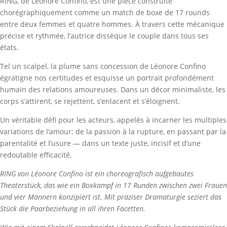
RING, de Léonore Confino, est une pièce construite
chorégraphiquement comme un match de boxe de 17 rounds
entre deux femmes et quatre hommes. À travers cette mécanique
précise et rythmée, l’autrice dissèque le couple dans tous ses
états.
Tel un scalpel, la plume sans concession de Léonore Confino
égratigne nos certitudes et esquisse un portrait profondément
humain des relations amoureuses. Dans un décor minimaliste, les
corps s’attirent, se rejettent, s’enlacent et s’éloignent.
Un véritable défi pour les acteurs, appelés à incarner les multiples
variations de l’amour; de la passion à la rupture, en passant par la
parentalité et l’usure — dans un texte juste, incisif et d’une
redoutable efficacité.
RING von Léonore Confino ist ein choreografisch aufgebautes
Theaterstück, das wie ein Boxkampf in 17 Runden zwischen zwei Frauen
und vier Männern konzipiert ist. Mit präziser Dramaturgie seziert das
Stück die Paarbeziehung in all ihren Facetten.