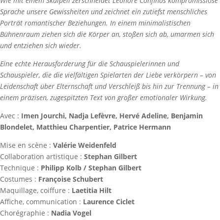
Wie mit einem Skalpell zerschneidet Léonore Confinos kompromisslose
Sprache unsere Gewissheiten und zeichnet ein zutiefst menschliches
Porträt romantischer Beziehungen. In einem minimalistischen
Bühnenraum ziehen sich die Körper an, stoßen sich ab, umarmen sich
und entziehen sich wieder.
Eine echte Herausforderung für die Schauspielerinnen und
Schauspieler, die die vielfältigen Spielarten der Liebe verkörpern – von
Leidenschaft über Elternschaft und Verschleiß bis hin zur Trennung – in
einem präzisen, zugespitzten Text von großer emotionaler Wirkung.
Avec :
Imen Jourchi, Nadja Lefèvre, Hervé Adeline, Benjamin
Blondelet, Matthieu Charpentier, Patrice Hermann
Mise en scène :
Valérie Weidenfeld
Collaboration artistique :
Stephan Gilbert
Technique :
Philipp Kolb / Stephan Gilbert
Costumes :
Françoise Schubert
Maquillage, coiffure :
Laetitia Hilt
Affiche, communication :
Laurence Ciclet
Chorégraphie :
Nadia Vogel