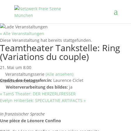
« Alle Veranstaltungen
Diese Veranstaltung hat bereits stattgefunden.
Teamtheater Tankstelle: Ring
(Variations du couple)
21. Mai um 8:00
Veranstaltungsserie
(Alle ansehen)
Credits des Fotografen:in:
Laurence Ciclet
München-Premiere
Weiterverarbeitung des bildes:
ja
«
TamS Theater: DER HERZERLFRESSER
Evelyn Hriberšek: SPECULATIVE ARTIFACTS
»
In französischer Sprache
Une pièce de Léonore Confino