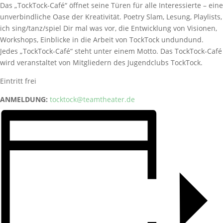
Das „TockTock-Café“ öffnet seine Türen für alle Interessierte – eine
unverbindliche Oase der Kreativität. Poetry Slam, Lesung, Playlists,
ich sing/tanz/spiel Dir mal was vor, die Entwicklung von Visionen,
Workshops, Einblicke in die Arbeit von TockTock undundund.
Jedes „TockTock-Café“ steht unter einem Motto. Das TockTock-Café
wird veranstaltet von Mitgliedern des Jugendclubs TockTock.
Eintritt frei
ANMELDUNG:
tocktock@teamtheater.de